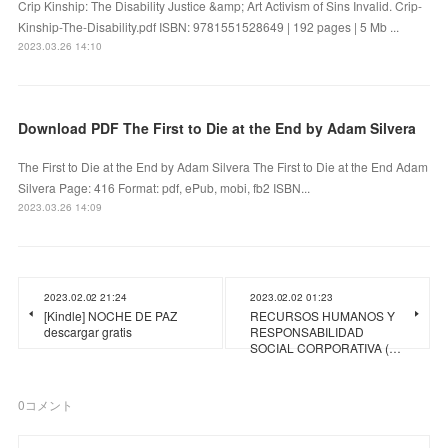
Crip Kinship: The Disability Justice &amp; Art Activism of Sins Invalid. Crip-
Kinship-The-Disability.pdf ISBN: 9781551528649 | 192 pages | 5 Mb ...
2023.03.26 14:10
Download PDF The First to Die at the End by Adam Silvera
The First to Die at the End by Adam Silvera The First to Die at the End Adam
Silvera Page: 416 Format: pdf, ePub, mobi, fb2 ISBN...
2023.03.26 14:09
2023.02.02 21:24
2023.02.02 01:23
[Kindle] NOCHE DE PAZ
RECURSOS HUMANOS Y
descargar gratis
RESPONSABILIDAD
SOCIAL CORPORATIVA (…
0
コメント